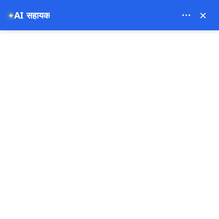
Theory Travel - 16488
×
AI सहायक
✦
0
मुख्य पृष्ठ
कैपैडोकिया ऊंट सवारी टूर | सूर्योदय और सूर्यास्त ऊंट सफारी ऑनलाइन बुक करें
कैपैडोकिया ऊंट सवारी टूर | सूर्योदय और
सूर्यास्त ऊंट सफारी ऑनलाइन बुक करें
02-08-2025