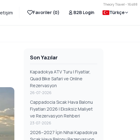
Theory Travel - 16488
Favoriler (
0
)
B2B Login
Türkçe
letişim
Son Yazılar
Kapadokya ATV Turu | Fiyatlar,
Quad Bike Safari ve Online
Rezervasyon
26-07-2026
Cappadocia Sıcak Hava Balonu
Fiyatları 2026 | Eksiksiz Maliyet
ve Rezervasyon Rehberi
23-07-2026
2026–2027 İçin Nihai Kapadokya
Sıcak Hava Balonu Rezervasyon