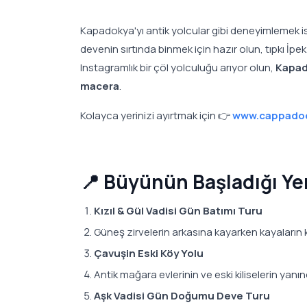
Kapadokya'yı antik yolcular gibi deneyimlemek is
devenin sırtında binmek için hazır olun, tıpkı İpek
Instagramlık bir çöl yolculuğu arıyor olun,
Kapad
macera
.
Kolayca yerinizi ayırtmak için 👉
www.cappadoc
📍 Büyünün Başladığı Yer
Kızıl & Gül Vadisi Gün Batımı Turu
Güneş zirvelerin arkasına kayarken kayaların k
Çavuşin Eski Köy Yolu
Antik mağara evlerinin ve eski kiliselerin ya
Aşk Vadisi Gün Doğumu Deve Turu