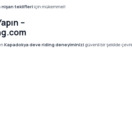
a
nişan teklifleri
için mükemmel!
Yapın –
ng.com
en
Kapadokya deve riding deneyiminizi
güvenli bir şekilde çevri