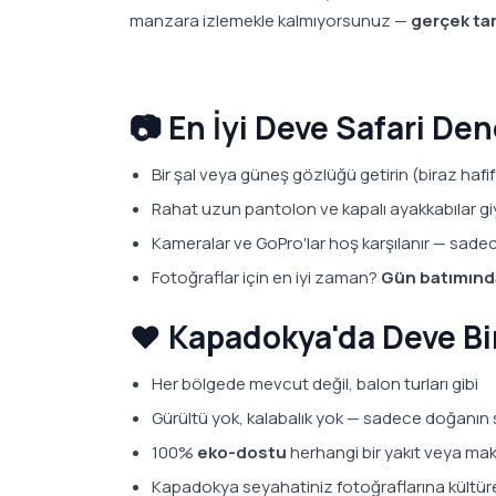
manzara izlemekle kalmıyorsunuz —
gerçek ta
📷 En İyi Deve Safari Den
Bir şal veya güneş gözlüğü getirin (biraz hafi
Rahat uzun pantolon ve kapalı ayakkabılar gi
Kameralar ve GoPro'lar hoş karşılanır — sade
Fotoğraflar için en iyi zaman?
Gün batımında
❤️ Kapadokya'da Deve Bi
Her bölgede mevcut değil, balon turları gibi
Gürültü yok, kalabalık yok — sadece doğanın 
100%
eko-dostu
herhangi bir yakıt veya ma
Kapadokya seyahatiniz fotoğraflarına kültürel