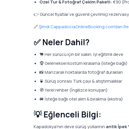
Özel Tur & Fotoğraf Çekim Paketi:
€90 (Pro
👉 Güncel fiyatlar ve güvenli çevrimiçi rezervasy
🔗
Şimdi CappadociaOnlineBooking.com'dan Re
✅ Neler Dahil?
🐫 Her sürücü için bir sakin, iyi eğitimli deve
🧕 Geleneksel kostüm kiralama (isteğe bağlı)
📸 Manzaralı noktalarda fotoğraf durakları
🍵 Sürüş sonrası Türk çayı & atıştırmalıklar
🧭 Yerel rehber (İngilizce konuşan)
🚐 İsteğe bağlı otel alım & bırakma (ekstra)
💡 Eğlenceli Bilgi:
Kapadokya'nın deve sürüş yollarının
antik İpek 