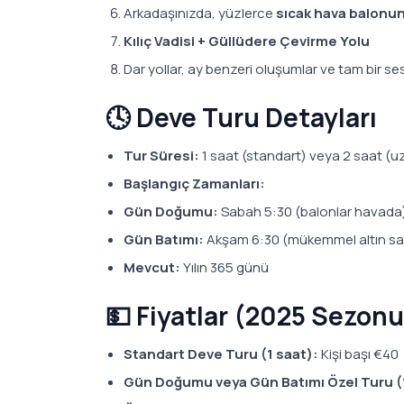
Arkadaşınızda, yüzlerce
sıcak hava balonun
Kılıç Vadisi + Güllüdere Çevirme Yolu
Dar yollar, ay benzeri oluşumlar ve tam bir se
🕓 Deve Turu Detayları
Tur Süresi:
1 saat (standart) veya 2 saat (u
Başlangıç Zamanları:
Gün Doğumu:
Sabah 5:30 (balonlar havada
Gün Batımı:
Akşam 6:30 (mükemmel altın saat
Mevcut:
Yılın 365 günü
💵 Fiyatlar (2025 Sezonu
Standart Deve Turu (1 saat):
Kişi başı €40
Gün Doğumu veya Gün Batımı Özel Turu (1