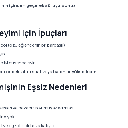
rihin içinden geçerek sürüyorsunuz
.
eyimi için İpuçları
f çöl tozu eğlencenin bir parçası!)
yin
ce iyi güvenceleyin
n önceki altın saat
veya
balonlar yükselirken
nişinin Eşsiz Nedenleri
sesleri ve devenizin yumuşak adımları
kine yok
 ve egzotik bir hava katıyor