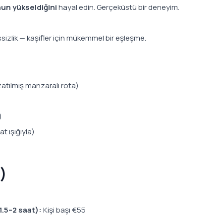
un yükseldiğini
hayal edin. Gerçeküstü bir deneyim.
ssizlik — kaşifler için mükemmel bir eşleşme.
zatılmış manzaralı rota)
)
 ışığıyla)
)
.5–2 saat):
Kişi başı €55