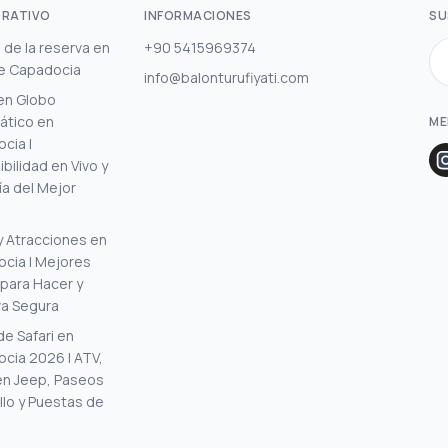
RATIVO
INFORMACIONES
SU
 de la reserva en
+90 5415969374
de Capadocia
info@balonturufiyati.com
en Globo
ático en
ME
cia |
bilidad en Vivo y
ía del Mejor
y Atracciones en
cia | Mejores
para Hacer y
a Segura
de Safari en
cia 2026 | ATV,
 en Jeep, Paseos
llo y Puestas de