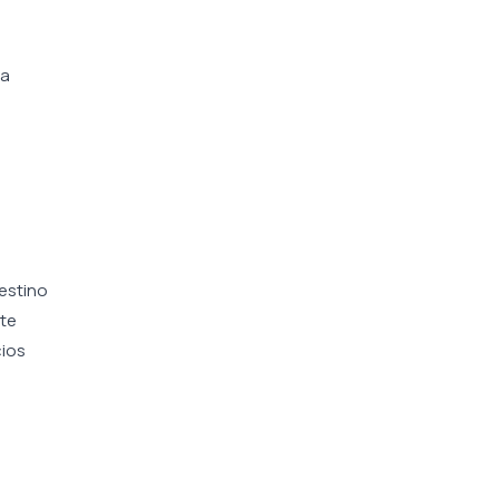
la
estino
te
cios