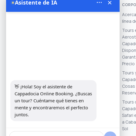
×
Asistente de IA
✦
CORPO
Acerca
línea 
Theory Travel - 16488
Tours 
- Address: Yukarı Mah. İnönü Cad
Aerost
No:14, Avanos / Nevşehir, Türkiye ......
Capado
We work with experienced local
Disponi
operators and licensed balloon
Garant
companies to ensure safe,
Precio
memorable, and authentic
Tours 
Cappadocia experiences.
Capado
Cosas 
👋 ¡Hola! Soy el asistente de 
Reserv
Cappadocia Online Booking. ¿Buscas 
un tour? Cuéntame qué tienes en 
Tours 
mente y encontraremos el perfecto 
Capado
juntos.
Safari
a Caba
Sol