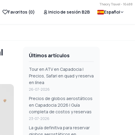
Theory Travel - 16488
Favoritos (
0
)
Inicio de sesión B2B
Español
l
Últimos artículos
Tour en ATV en Capadocia |
Precios, Safari en quad y reserva
en línea
26-07-2026
Precios de globos aerostáticos
en Capadocia 2026 | Guía
completa de costos y reservas
23-07-2026
La guía definitiva para reservar
globos aerostáticos en