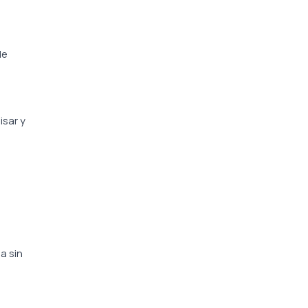
de
isar y
a sin
,