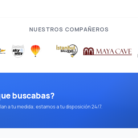
NUESTROS COMPAÑEROS
 que buscabas?
an a tu medida; estamos a tu disposición 24/7.