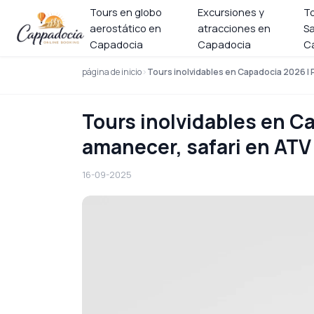
Tours en globo
Excursiones y
T
aerostático en
atracciones en
Sa
Capadocia
Capadocia
C
página de inicio
Tours inolvidables en Capadocia 2026 | 
Tours inolvidables en C
amanecer, safari en ATV 
16-09-2025