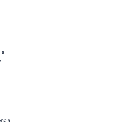
 al
e
encia