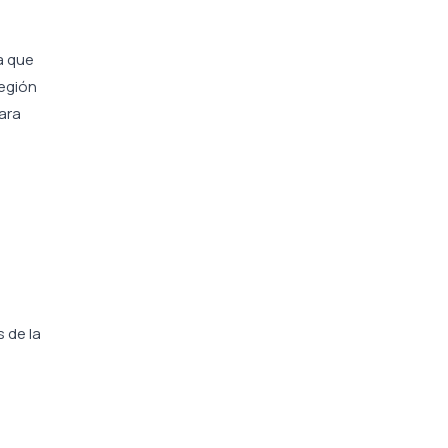
a que
región
ara
 de la