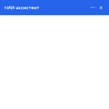
Theory Travel - 16488
×
ИИ-ассистент
✦
0
Главная
Незабываемые туры по Каппадокии 2026 | Полеты на воздушных
шарах на рассвете, сафари на ATV и конные приключения
Незабываемые туры по
Каппадокии 2026 | Полеты на
воздушных шарах на
рассвете, сафари на ATV и
конные приключения
16-09-2025