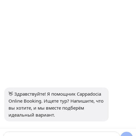
Контакты
ИНФОРМАЦИЯ
+90 5415969374
info@balonturufiyati.com
ПОДПИСАТЬСЯ НА РАССЫЛКУ
Подписаться
👋 Здравствуйте! Я помощник Cappadocia 
СОЦИАЛЬНЫЕ МЕДИА
Online Booking. Ищете тур? Напишите, что 
вы хотите, и мы вместе подберём 
идеальный вариант.