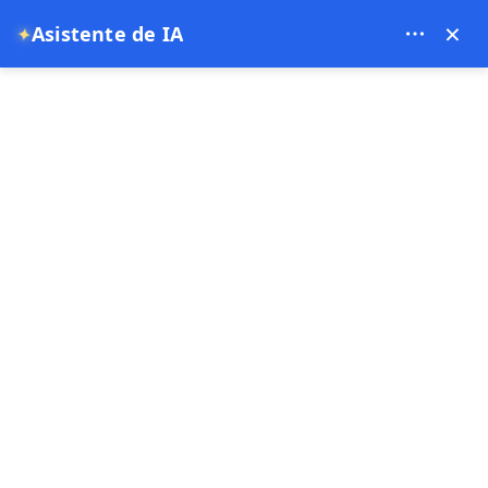
Theory Travel - 16488
×
Asistente de IA
✦
0
página de inicio
Tour de la Salina de Capadocia
Tour de la Salina de Capadocia
3 Hora
Oferta especial