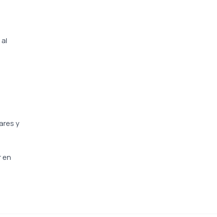
 al
ares y
r en