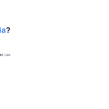
ia
?
er.
Las