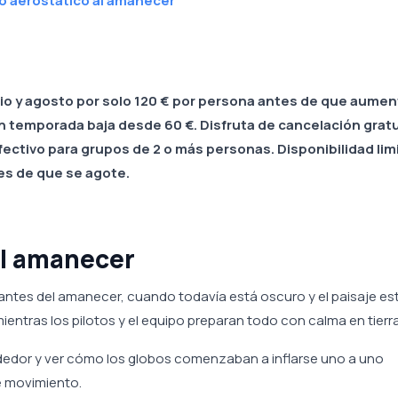
o aerostático al amanecer
ulio y agosto por solo 120 € por persona antes de que aume
n temporada baja desde 60 €. Disfruta de cancelación gratu
ectivo para grupos de 2 o más personas. Disponibilidad lim
es de que se agote.
del amanecer
ntes del amanecer, cuando todavía está oscuro y el paisaje es
entras los pilotos y el equipo preparan todo con calma en tierra
rededor y ver cómo los globos comenzaban a inflarse uno a uno
de movimiento.