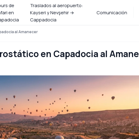
ours de
Traslados al aeropuerto:
fari en
Kayseri y Nevşehir →
Comunicación
apadocia
Cappadocia
apadocia al Amanecer
erostático en Capadocia al Aman