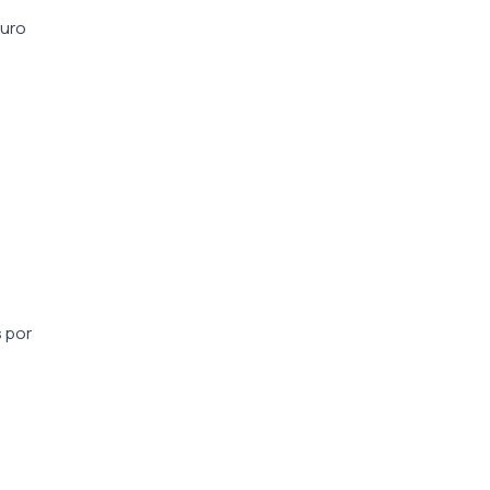
curo
 por