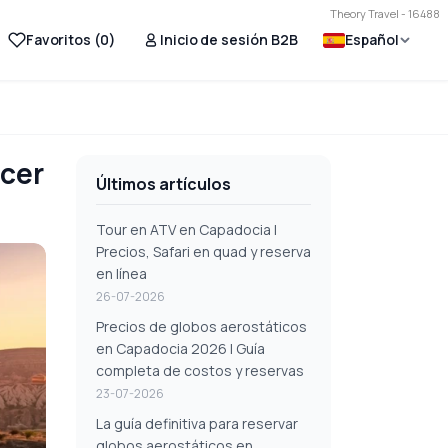
Theory Travel - 16488
Favoritos (
0
)
Inicio de sesión B2B
Español
ecer
Últimos artículos
Tour en ATV en Capadocia |
Precios, Safari en quad y reserva
en línea
26-07-2026
Precios de globos aerostáticos
en Capadocia 2026 | Guía
completa de costos y reservas
23-07-2026
La guía definitiva para reservar
globos aerostáticos en