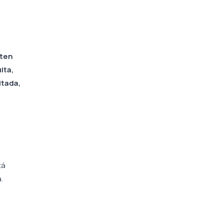
nten
ita,
itada,
tá
.