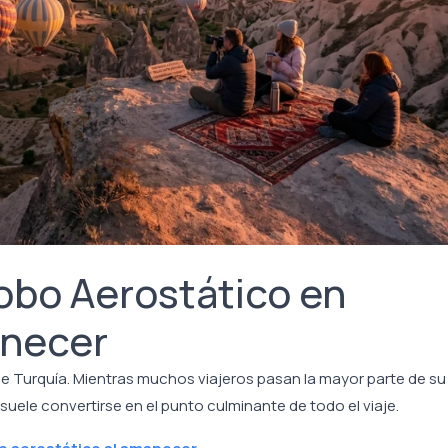
obo Aerostático en
anecer
e Turquía. Mientras muchos viajeros pasan la mayor parte de su
suele convertirse en el punto culminante de todo el viaje.