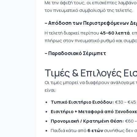
Με την άφιξή τους, οι επισκέπτες λαμβάνο
τον πνευματικό συμβολισμό της τελετής.
– Απόδοση των Περιστρεφόμενων Δ
Η τελετή διαρκεί περίπου
45–60 λεπτά
, ε
πλήρως στον πνευματικό ρυθμό και συμβο
– Παραδοσιακό Σέριμπετ
Τιμές & Επιλογές Ει
Οι τιμές μπορεί να διαφέρουν ανάλογα με τ
είναι:
Τυπικό Εισιτήριο Εισόδου:
€30 – €45
Εισιτήριο + Μεταφορά από Ξενοδοχε
Προνομιακή / Κρατημένη Θέση:
€60 –
Παιδιά κάτω από
6 ετών
συνήθως δεν 