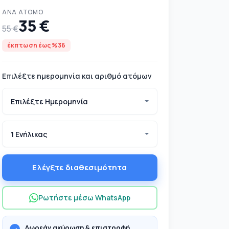
ΑΝΆ ΆΤΟΜΟ
35 €
55 €
έκπτωση έως %36
Επιλέξτε ημερομηνία και αριθμό ατόμων
Επιλέξτε Ημερομηνία
1 Ενήλικας
Ελέγξτε διαθεσιμότητα
Τι να φέρετε μαζί σας;
Ρωτήστε μέσω WhatsApp
Δωρεάν ακύρωση & επιστροφή