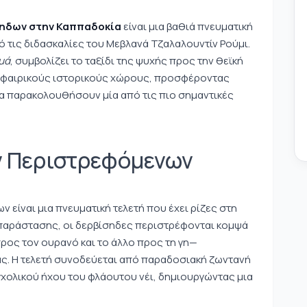
σηδων στην Καππαδοκία
είναι μια βαθιά πνευματική
πό τις διδασκαλίες του Μεβλανά Τζαλαλουντίν Ρούμι.
μά
, συμβολίζει το ταξίδι της ψυχής προς την θεϊκή
μοσφαιρικούς ιστορικούς χώρους, προσφέροντας
να παρακολουθήσουν μία από τις πιο σημαντικές
ων Περιστρεφόμενων
είναι μια πνευματική τελετή που έχει ρίζες στη
 παράστασης, οι δερβίσηδες περιστρέφονται κομψά
προς τον ουρανό και το άλλο προς τη γη—
ας. Η τελετή συνοδεύεται από παραδοσιακή ζωντανή
χολικού ήχου του φλάουτου νέι, δημιουργώντας μια