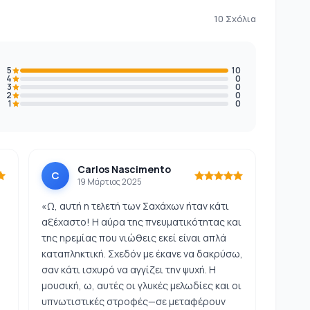
10 Σχόλια
5
10
4
0
3
0
2
0
1
0
Carlos Nascimento
C
19 Μάρτιος 2025
«Ω, αυτή η τελετή των Σαχάχων ήταν κάτι
αξέχαστο! Η αύρα της πνευματικότητας και
της ηρεμίας που νιώθεις εκεί είναι απλά
καταπληκτική. Σχεδόν με έκανε να δακρύσω,
σαν κάτι ισχυρό να αγγίζει την ψυχή. Η
μουσική, ω, αυτές οι γλυκές μελωδίες και οι
υπνωτιστικές στροφές—σε μεταφέρουν