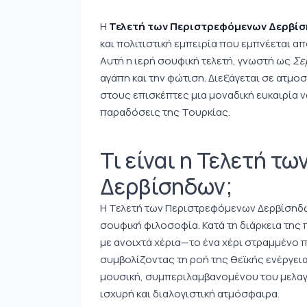
Η
Τελετή των Περιστρεφόμενων Δερβί
και πολιτιστική εμπειρία που εμπνέεται α
Αυτή η ιερή σουφική τελετή, γνωστή ως
Σε
αγάπη και την φώτιση. Διεξάγεται σε ατ
στους επισκέπτες μια μοναδική ευκαιρία 
παραδόσεις της Τουρκίας.
Τι είναι η Τελετή τ
Δερβίσηδων;
Η Τελετή των Περιστρεφόμενων Δερβίσηδων 
σουφική φιλοσοφία. Κατά τη διάρκεια της
με ανοιχτά χέρια—το ένα χέρι στραμμένο 
συμβολίζοντας τη ροή της θεϊκής ενέργει
μουσική, συμπεριλαμβανομένου του μελαγ
ισχυρή και διαλογιστική ατμόσφαιρα.