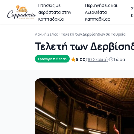
Πτήσεις με
Περιηγήσεις και
Σ
αερόστατα στην
Αξιοθέατα
Κ
Καππαδοκία
Καππαδκίας
Αρχική Σελίδα
Τελετή των Δερβίσηδων σε Τουρκία
Τελετή των Δερβίση
5.00
(10 Σχόλια)
1 ώρα
Γρήγορη πώληση