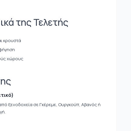
ικά της Τελετής
αι κρουστά
αφήγηση
κούς χώρους
σης
ετικό)
πό ξενοδοχεία σε Γκέρεμε, Ουργκούπ, Αβανός ή
γή.