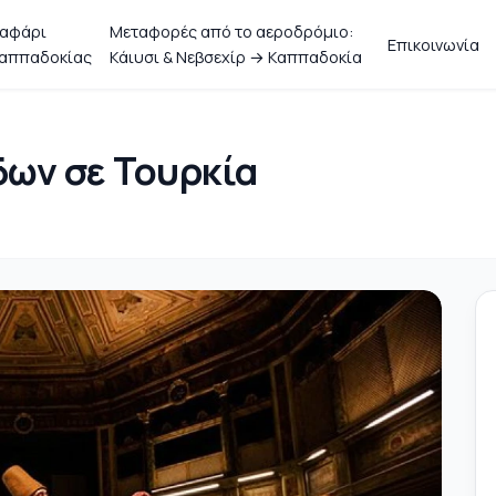
αφάρι
Μεταφορές από το αεροδρόμιο:
Επικοινωνία
αππαδοκίας
Κάιυσι & Νεβσεχίρ → Καππαδοκία
δων σε Τουρκία