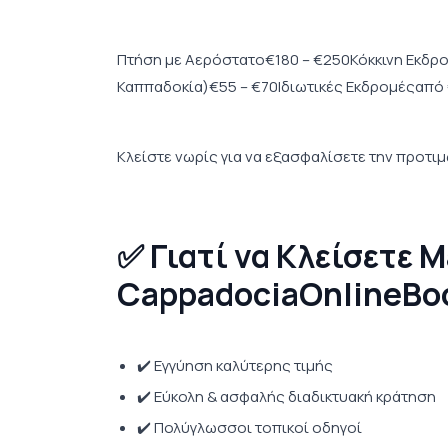
Πτήση με Αερόστατο€180 – €250Κόκκινη Εκδρο
Καππαδοκία)€55 – €70Ιδιωτικές Εκδρομέςαπό €
Κλείστε νωρίς για να εξασφαλίσετε την προτι
✅ Γιατί να Κλείσετε Μ
CappadociaOnlineBo
✔️ Εγγύηση καλύτερης τιμής
✔️ Εύκολη & ασφαλής διαδικτυακή κράτηση
✔️ Πολύγλωσσοι τοπικοί οδηγοί