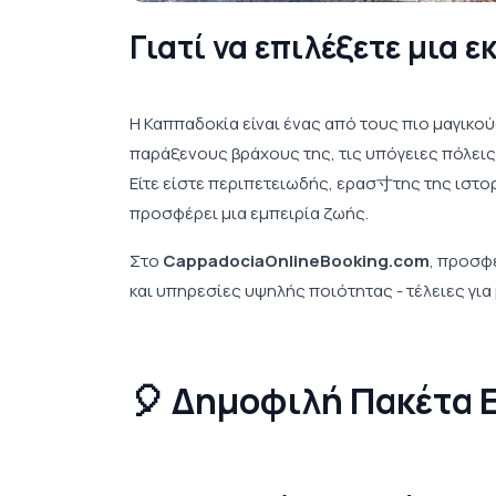
Γιατί να επιλέξετε μια 
Η Καππαδοκία είναι ένας από τους πιο μαγικο
παράξενους βράχους της, τις υπόγειες πόλεις,
Είτε είστε περιπετειωδής, ερασ寸της της ιστ
προσφέρει μια εμπειρία ζωής.
Στο
CappadociaOnlineBooking.com
, προσφ
και υπηρεσίες υψηλής ποιότητας - τέλειες για 
🎈 Δημοφιλή Πακέτα