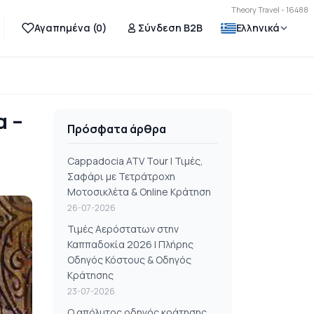
Theory Travel - 16488
Αγαπημένα (
0
)
Σύνδεση B2B
Ελληνικά
α –
Πρόσφατα άρθρα
Cappadocia ATV Tour | Τιμές,
Σαφάρι με Τετράτροχη
Μοτοσικλέτα & Online Κράτηση
26-07-2026
Τιμές Αερόστατων στην
Καππαδοκία 2026 | Πλήρης
Οδηγός Κόστους & Οδηγός
Κράτησης
23-07-2026
Ο απόλυτος οδηγός κράτησης