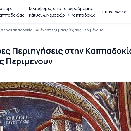
αφάρι
Μεταφορές από το αεροδρόμιο:
Επικοινωνία
αππαδοκίας
Κάιυσι & Νεβσεχίρ → Καππαδοκία
 στην Καππαδοκία – Αξέχαστες Εμπειρίες σας Περιμένουν
ες Περιηγήσεις στην Καππαδοκί
ς Περιμένουν