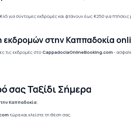
€45 για σύντομες εκδρομές και φτάνουν έως €250 για πτήσεις 
 εκδρομών στην Καππαδοκία onl
λες τις εκδρομές στο
CappadociaOnlineBooking.com
- ασφαλ
ρό σας Ταξίδι Σήμερα
στην Καππαδοκία
;
.com
τώρα και κλείστε τη θέση σας.