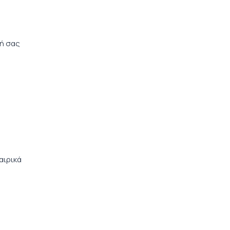
μή σας
αιρικά