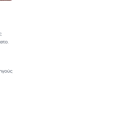
ς
ατο.
δηγούς