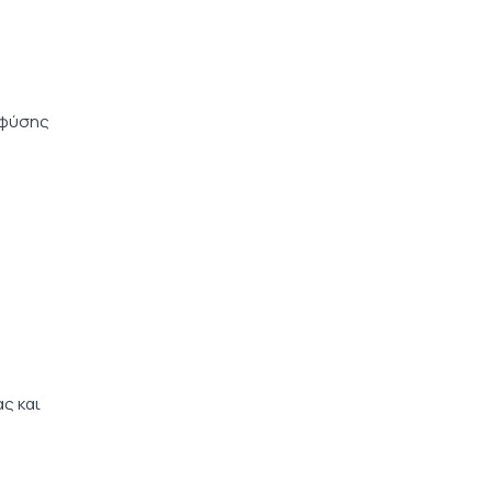
ς φύσης
ς και