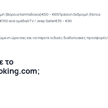
μή (Βόρεια Καππαδοκία)€50 – €65Πράσινη Εκδρομή (Νότια
150 ανά ομάδαATV / Jeep Safari€35 – €90
μώμενη ώρα σας και να πάρετε ειδικές διαδικτυακές προσφορές
ε το
oking.com;