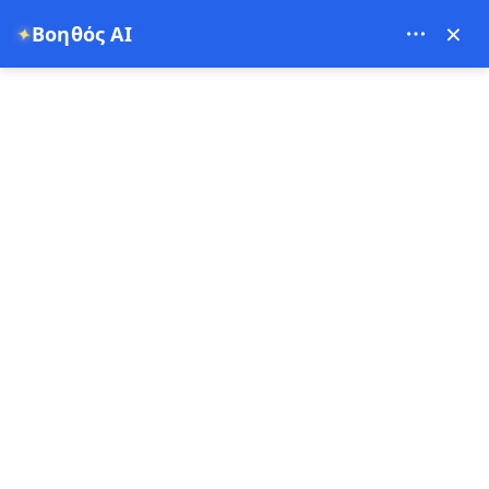
Theory Travel - 16488
×
Βοηθός AI
✦
0
Αρχική Σελίδα
🌍 Κρατήσεις Online στην Καππαδοκία – Κάντε κράτηση για τις
καλύτερες πτήσεις με αερόστατο, περιηγήσεις με ATV, ιππασία και
άλλα όλα σε ένα μέρος
🌍 Κρατήσεις Online στην
Καππαδοκία – Κάντε κράτηση
για τις καλύτερες πτήσεις με
αερόστατο, περιηγήσεις με
ATV, ιππασία και άλλα όλα σε
ένα μέρος
10-07-2025