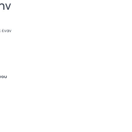
ην
ε έναν
νου