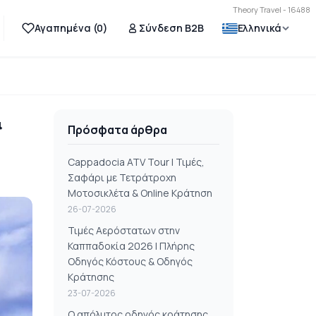
Theory Travel - 16488
Αγαπημένα (
0
)
Σύνδεση B2B
Ελληνικά
&
Πρόσφατα άρθρα
Cappadocia ATV Tour | Τιμές,
Σαφάρι με Τετράτροχη
Μοτοσικλέτα & Online Κράτηση
26-07-2026
Τιμές Αερόστατων στην
Καππαδοκία 2026 | Πλήρης
Οδηγός Κόστους & Οδηγός
Κράτησης
23-07-2026
Ο απόλυτος οδηγός κράτησης