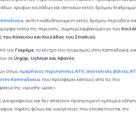
άδων, κρυφών κοιλάδων και σκηνικών εκτός δρόμου διαδρομώ
αππαδοκία
, αυτή η καθοδηγούμενη εκτός δρόμου περιοδεία σ
ο όμορφα τοπία της περιοχής, συμπεριλαμβανομένων των
Κοιλά
 του Κόκκινου και Κοιλάδας του Σπαθιού
.
από τον
Γκερέμε
, το κέντρο του τουρισμού στην Καππαδοκία, και
ουν σε
Ürgüp, Uçhisar και Αβανός
.
ογών όπως
ημερήσιες περιηγήσεις ATV
,
ανατολικές βόλτες A
 στην Καππαδοκία
, που προσφέρει κάποιες από τις πιο
άρκεια της «χρυσής ώρας».
ες για αρχάριους και δεν απαιτούν προηγούμενη εμπειρία οδήγη
υγάρια, παρέες φίλων και οικογένειες που επισκέπτονται την