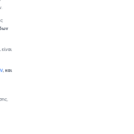
ν.
ας
δων
 είναι
TV
, και
σης,