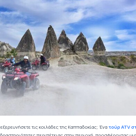
 εξερευνήσετε τις κοιλάδες της Καππαδοκίας; Ένα
τούρ ATV σ
ίς δραστηριότητες περιπέτειας στην περιοχή, προσφέροντας μι