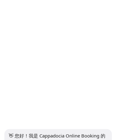
卡帕多奇亚热气球之旅｜实时可用性与最佳价格保证
卡帕多奇亚旅游和景点｜最佳体验 + 安全预订
卡帕多奇亚Safari探险 | 日落ATV、吉普越野与骑马（可预订）
机场接送：凯瑟里和内夫谢希尔 → 卡帕多奇亚
沟通
资讯
+90 5415969374
info@balonturufiyati.com
订阅时事通讯
订阅
社交媒体
👋 您好！我是 Cappadocia Online Booking 的