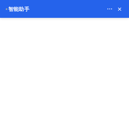
Theory Travel - 16488
×
智能助手
✦
0
主页
卡帕多西亚热气球价格 2026｜在线预订您的日出飞行
卡帕多西亚热气球价格 2026｜在
线预订您的日出飞行
10-05-2026