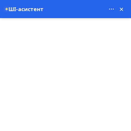
Theory Travel - 16488
×
✦
ШІ-асистент
0
Домашня сторінка
Польоти на повітряних кулях у Каппадокії | Тур на повітряних кулях
на світанку в Гёреме
Польоти на повітряних кулях
у Каппадокії | Тур на
повітряних кулях на світанку
в Гёреме
20-10-2025