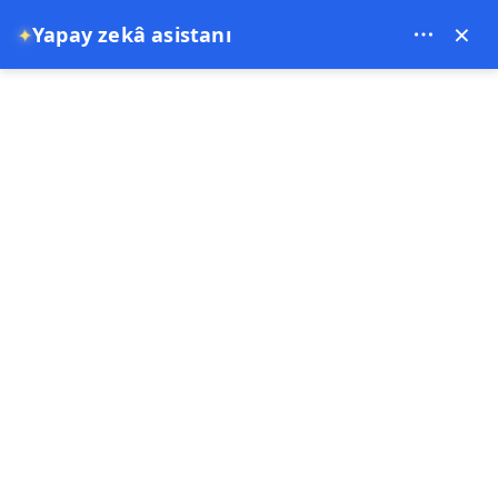
Theory Travel - 16488
×
✦
Yapay zekâ asistanı
0
Anasayfa
Kapadokya Sıcak Hava Balonu Turları | Göreme'de Gün Doğumu Balon
Turları
Kapadokya Sıcak Hava Balonu
Turları | Göreme'de Gün
Doğumu Balon Turları
20-10-2025