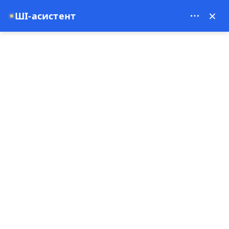
Theory Travel - 16488
×
ШІ-асистент
✦
0
Домашня сторінка
Геїрські польоти на повітряних кулях у Каппадоції 2026 | Ранковий
світанок у Гьореме Ціни та бронювання
Геїрські польоти на
повітряних кулях у
Каппадоції 2026 | Ранковий
світанок у Гьореме Ціни та
бронювання
03-05-2026