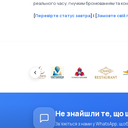
реального часу, гнучким бронюванням та кон
[
Перевірте статус завтра
] | [
Замовте свій 
Не знайшли те, що
Зв’яжіться з нами у WhatsApp, щоб