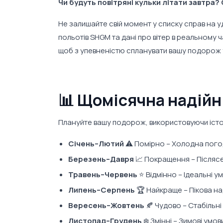
Чи будуть повітряні кульки літати завтра?
Не залишайте свій момент у списку справ на 
польотів SHGM та дані про вітер в реальному 
щоб з упевненістю спланувати вашу подорож у
📊 Щомісячна надійн
Плануйте вашу подорож, використовуючи істор
Січень–Лютий
⚠️ Помірно – Холодна пого
Березень–Давря
📈 Покращення – Післяс
Травень–Червень
⭐ Відмінно – Ідеальні у
Липень–Серпень
🏆 Найкраще – Пікова на
Вересень–Жовтень
🍂 Чудово – Стабільні
Листопад–Грудень
❄️ Змінні – Зимові умо