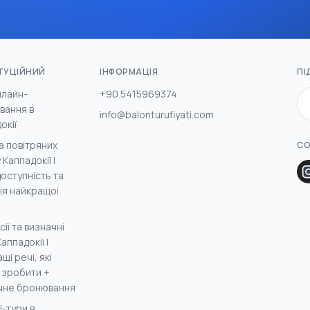
ТУЦІЙНИЙ
ІНФОРМАЦІЯ
ПІ
нлайн-
+90 5415969374
вання в
info@balonturufiyati.com
окії
а повітряних
СО
 Каппадокії |
оступність та
ія найкращої
сії та визначні
аппадокії |
щі речі, які
 зробити +
чне бронювання
-тури в