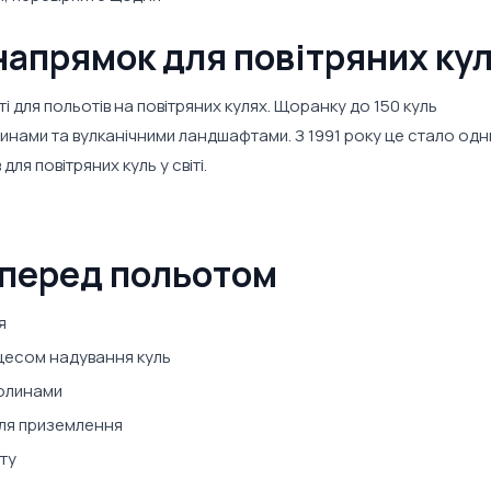
напрямок для повітряних ку
ті для польотів на повітряних кулях. Щоранку до 150 куль
нами та вулканічними ландшафтами. З 1991 року це стало одн
ля повітряних куль у світі.
 перед польотом
я
цесом надування куль
долинами
сля приземлення
оту