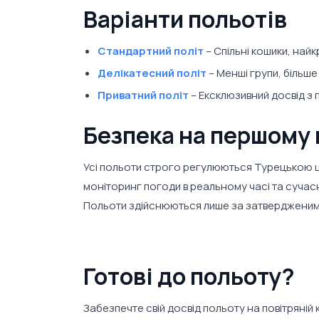
Варіанти польотів
Стандартний політ
– Спільні кошики, найк
Делікатесний політ
– Менші групи, більше
Приватний політ
– Ексклюзивний досвід з 
Безпека на першому 
Усі польоти строго регулюються Турецькою ци
моніторинг погоди в реальному часі та сучасн
Польоти здійснюються лише за затвердженим
Готові до польоту?
Забезпечте свій досвід польоту на повітряній 