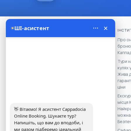
×
✦
ШІ-асистент
ІНСТИ
Про о
броню
Theory Travel - 16488
Каппад
- Address: Yukarı Mah. İnönü Cad
Тури н
No:14, Avanos / Nevşehir, Türkiye ......
кулях у
We work with experienced local
Жива д
operators and licensed balloon
гарант
companies to ensure safe,
ціни
memorable, and authentic
Екскур
Cappadocia experiences.
місця К
Найкра
👋 Вітаємо! Я асистент Cappadocia 
можна
Online Booking. Шукаєте тур? 
Безпе
Напишіть, що вам до вподоби, і 
ми разом підберемо ідеальний 
Сафарі