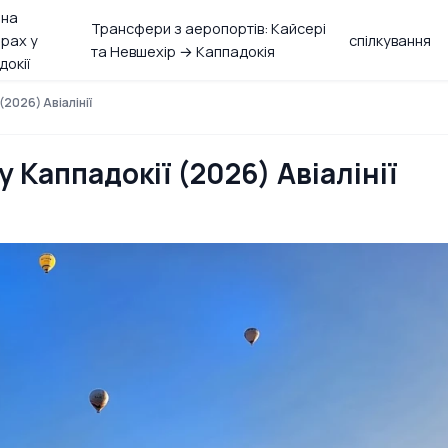
 на
Трансфери з аеропортів: Кайсері
рах у
спілкування
та Невшехір → Каппадокія
докії
(2026) Авіалінії
 Каппадокії (2026) Авіалінії