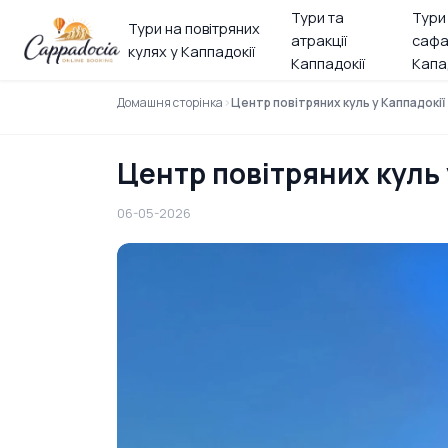
Тури та
Тури
Тури на повітряних
атракції
сафа
кулях у Каппадокії
Каппадокії
Капа
Домашня сторінка
Центр повітряних куль у Каппадокії 
Центр повітряних куль у
06-05-2026