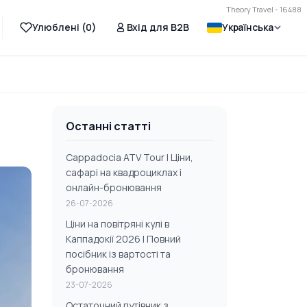
Theory Travel - 16488
Улюблені (
0
)
Вхід для B2B
Українська
Останні статті
Cappadocia ATV Tour | Ціни,
сафарі на квадроциклах і
онлайн-бронювання
26-07-2026
Ціни на повітряні кулі в
Каппадокії 2026 | Повний
посібник із вартості та
бронювання
23-07-2026
Остаточний путівник з