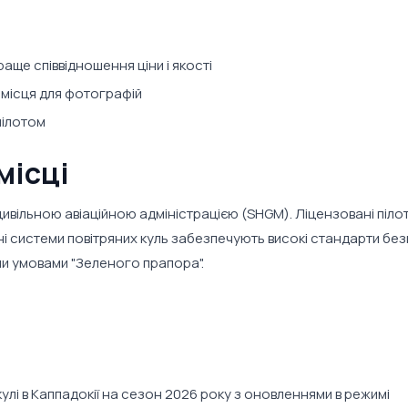
раще співвідношення ціни і якості
 місця для фотографій
пілотом
місці
вільною авіаційною адміністрацією (SHGM). Ліцензовані пілот
і системи повітряних куль забезпечують високі стандарти без
и умовами "Зеленого прапора".
кулі в Каппадокії на сезон 2026 року з оновленнями в режимі