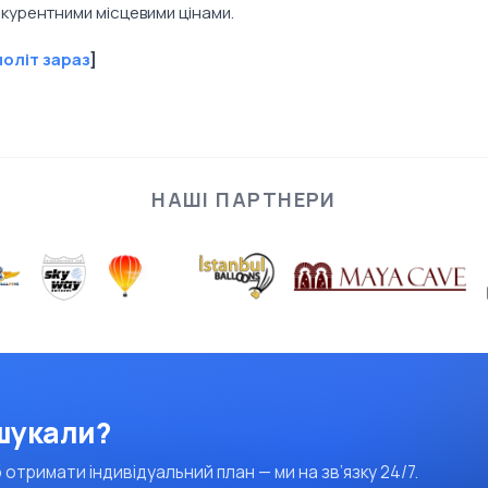
курентними місцевими цінами.
політ зараз
]
НАШІ ПАРТНЕРИ
 шукали?
 отримати індивідуальний план — ми на зв’язку 24/7.