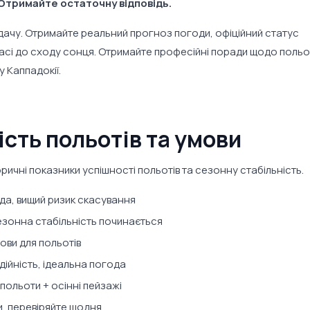
 Отримайте остаточну відповідь.
удачу. Отримайте реальний прогноз погоди, офіційний статус
часі до сходу сонця. Отримайте професійні поради щодо польот
 Каппадокії.
ість польотів та умови
ичні показники успішності польотів та сезонну стабільність.
да, вищий ризик скасування
езонна стабільність починається
мови для польотів
дійність, ідеальна погода
 польоти + осінні пейзажі
ви, перевіряйте щодня