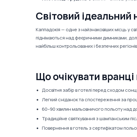
Світовий ідеальний 
Каппадокія — одне з найзнаковіших місць у сві
піднімаються над феєричними димниками, доли
найбільш контрольованих і безпечних регіонів д
Що очікувати вранці
Досвітня забір в готелі перед сходом сонц
Легкий сніданок та спостереження за про
60–90 хвилин мальовничого польоту над 
Традиційне святкування з шампанським пі
Повернення в готель з сертифікатом поль