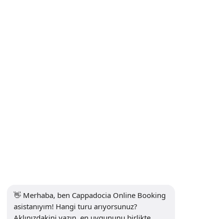
Kapadokya Safari Turları | Gün Batımı ATV, Jeep Safari ve Atlı
Turlar
'Havaalanı Transferleri: Kayseri & Nevşehir → Kapadokya'
İletişim
BILGILER
+90 5415969374
info@balonturufiyati.com
BÜLTENE KAYIT OL
Abone Ol
👋 Merhaba, ben Cappadocia Online Booking 
SOSYAL MEDYA
asistanıyım! Hangi turu arıyorsunuz? 
Aklınızdakini yazın, en uygununu birlikte 