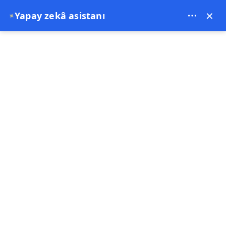
Theory Travel - 16488
×
Yapay zekâ asistanı
✦
0
Anasayfa
Kapadokya Sıcak Hava Balonu Fiyatları 2026 | Rezervasyon ve Uçuş
Türleri
Kapadokya Sıcak Hava Balonu
Fiyatları 2026 | Rezervasyon ve
Uçuş Türleri
12-02-2026