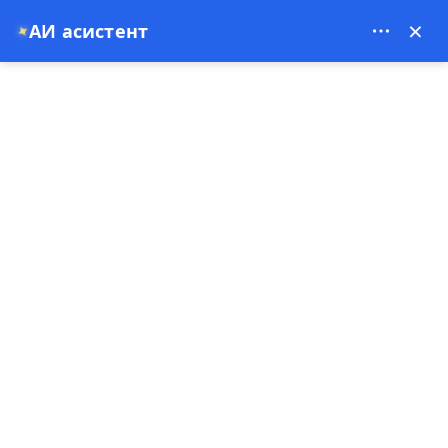
Theory Travel - 16488
×
АИ асистент
✦
0
Насловна страна
Iskusite najbolju vožnju balonom iznad Kapadokije
Iskusite najbolju vožnju
balonom iznad Kapadokije
27-10-2025