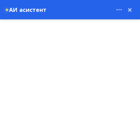
Theory Travel - 16488
×
АИ асистент
✦
0
Насловна страна
Privatna tura po Istanbulu sa profesionalnim vodičem – potpuno
prilagodljiv itinerer (1 do 3 dana)
Privatna tura po Istanbulu sa
profesionalnim vodičem –
potpuno prilagodljiv itinerer
(1 do 3 dana)
29-07-2025