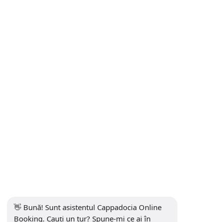
Tururi Safari Cappadocia | ATV la apus, Safari cu Jeep și
Echitație
Transferuri aeroport: Kayseri & Nevşehir → Cappadocia
Comunicare
INFORMAȚII
+90 5415969374
info@balonturufiyati.com
ABONEAZA-TE LA NEWSLETTER
Abonati-va
REȚELELE DE SOCIALIZARE
👋 Bună! Sunt asistentul Cappadocia Online 
Booking. Cauți un tur? Spune-mi ce ai în 