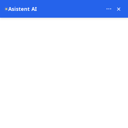
Theory Travel - 16488
×
Asistent AI
✦
0
pagina principala
Prețuri pentru zbor de balon cu aer cald în Cappadocia pe lună (2025)
(2026)
Prețuri pentru zbor de balon
cu aer cald în Cappadocia pe
lună (2025) (2026)
11-09-2025