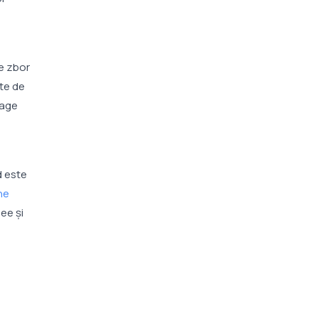
de zbor
ute de
rage
d este
ne
ee și