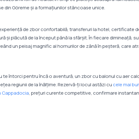
se din Göreme și a formațiunilor stâncoase unice.
 o experiență de zbor confortabilă, transferuri la hotel, certificate 
ă și plăcută de la început până la sfârșit. În fiecare dimineață, s
ând un peisaj magnific al hornurilor de zână în peșteră, care at
 te întorci pentru încă o aventură, un zbor cu balonul cu aer cal
a regiunii de la înălțime. Rezervă-ți locul astăzi cu
cele mai bu
 în Cappadocia
, prețuri curente competitive, confirmare instantan