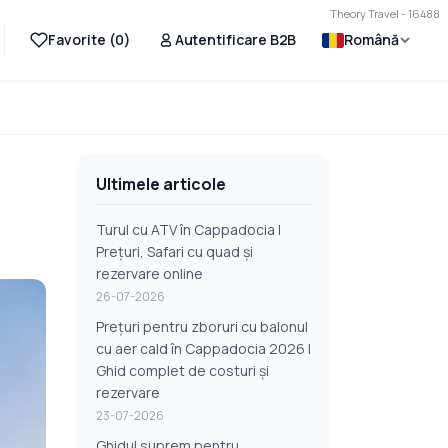
Theory Travel - 16488
Favorite (
0
)
Autentificare B2B
Română
Ultimele articole
Turul cu ATV în Cappadocia |
Prețuri, Safari cu quad și
rezervare online
26-07-2026
Prețuri pentru zboruri cu balonul
cu aer cald în Cappadocia 2026 |
Ghid complet de costuri și
rezervare
23-07-2026
Ghidul suprem pentru