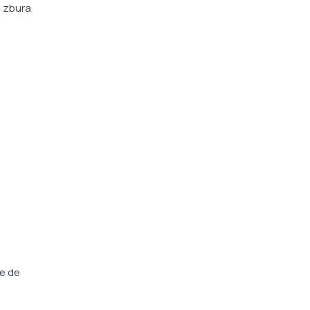
i zbura
țe de