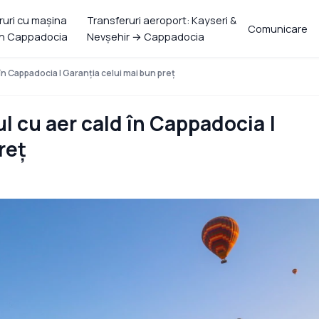
ruri cu mașina
Transferuri aeroport: Kayseri &
Comunicare
in Cappadocia
Nevşehir → Cappadocia
în Cappadocia | Garanția celui mai bun preț
l cu aer cald în Cappadocia |
reț