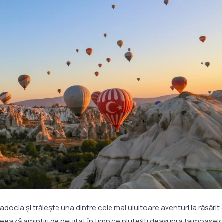
docia și trăiește una dintre cele mai uluitoare aventuri la răsărit 
reează amintiri de neuitat în timp ce plutești deasupra faimoasel