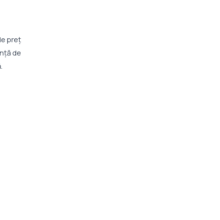
de preț
ență de
.