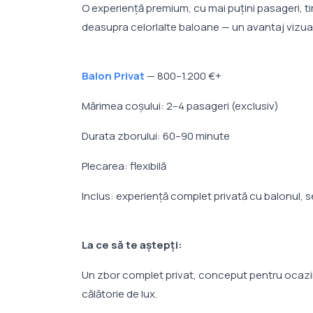
O experiență premium, cu mai puțini pasageri, tim
deasupra celorlalte baloane — un avantaj vizua
Balon Privat
— 800–1.200 €+
Mărimea coșului: 2–4 pasageri (exclusiv)
Durata zborului: 60–90 minute
Plecarea: flexibilă
Inclus: experiență complet privată cu balonul, 
La ce să te aștepți:
Un zbor complet privat, conceput pentru ocazii 
călătorie de lux.