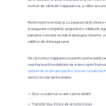
hornuri de zână din Cappadocia, a văilor ascun
Piloții noștri licențiați și cu experiență îți oferă
și asigurare completă, asigurând o călătorie sigur
baloane colorate se ridică deasupra Göreme, cre
călători din întreaga lume.
Fie că vizitezi Cappadocia pentru prima dată sau
cea mai bună modalitate de a descoperi frumusețe
opțiuni de rezervare pentru zboruri cu balonul
servicii locale de încredere.
✓ Zbor cu balonul cu aer cald la răsărit
✓ Transfer dus-întors de la hotel inclus