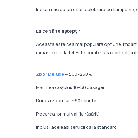
Inclus: mic dejun ușor, celebrare cu șampanie, c
La ce să te aștepți:
Aceasta este cea mai populară opțiune. Împarți 
rămân exact la fel. Este combinația perfectă într
Zbor Deluxe
— 200–250 €
Mărimea coșului: 16–50 pasageri
Durata zborului: ~60 minute
Plecarea: primul val (la răsărit)
Inclus: aceleași servicii ca la standard