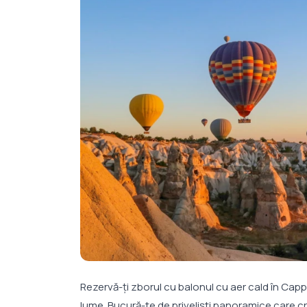
Rezervă-ți zborul cu balonul cu aer cald în Cappa
lume. Bucură-te de priveliști panoramice care c