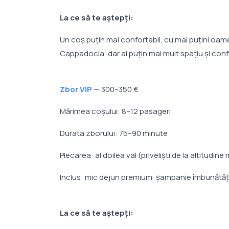
La ce să te aștepți:
Un coș puțin mai confortabil, cu mai puțini oame
Cappadocia, dar ai puțin mai mult spațiu și conf
Zbor VIP
— 300–350 €
Mărimea coșului: 8–12 pasageri
Durata zborului: 75–90 minute
Plecarea: al doilea val (priveliști de la altitudine
Inclus: mic dejun premium, șampanie îmbunătățit
La ce să te aștepți: