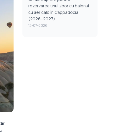
rezervarea unui zbor cu balonul
cu aer cald în Cappadocia
(2026–2027)
12-07-2026
din
or