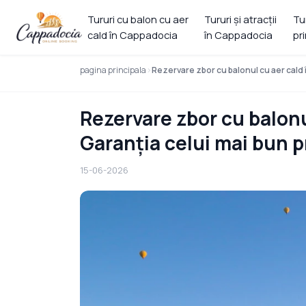
Tururi cu balon cu aer
Tururi și atracții
Tu
cald în Cappadocia
în Cappadocia
pr
pagina principala
Rezervare zbor cu balonul cu aer cald 
Rezervare zbor cu balonu
Garanția celui mai bun p
15-06-2026