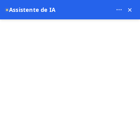
Theory Travel - 16488
×
Assistente de IA
✦
0
Página principal
Tours Privados em Capadócia | Explore a Capadócia do Seu Jeito
Tours Privados em Capadócia |
Explore a Capadócia do Seu
Jeito
13-07-2025