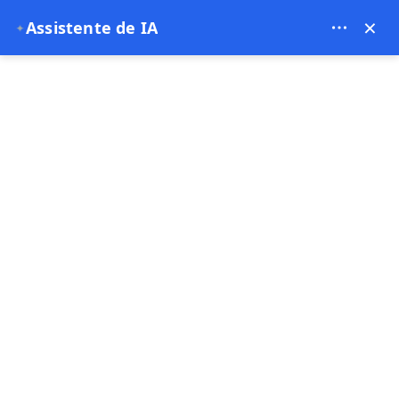
Theory Travel - 16488
×
Assistente de IA
✦
0
Página principal
Tour Privado na Capadócia
Tour Privado na Capadócia
4.91
(22 Comentários)
8 hora
venda rápida