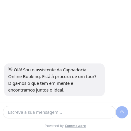
Veículos Premium
Ideal para:
Viajantes de luxo
Ocasiões especiais
Experiências VIP
👋 Olá! Sou o assistente da Cappadocia 
Todos os veículos são selecionados para conforto,
Online Booking. Está à procura de um tour? 
segurança e transporte eficiente entre as atrações
Diga-nos o que tem em mente e 
da Capadócia.
encontramos juntos o ideal.
Melhor Época para uma Excursão Privada à
Capadócia
Powered by
Commoware