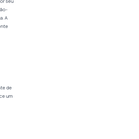
or seu
tão-
a. A
ente
nte de
ece um