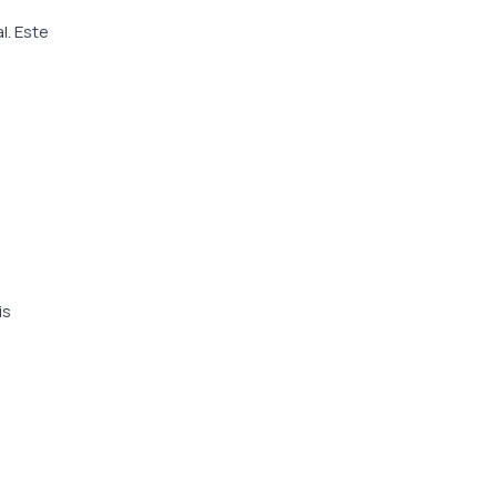
l. Este
is