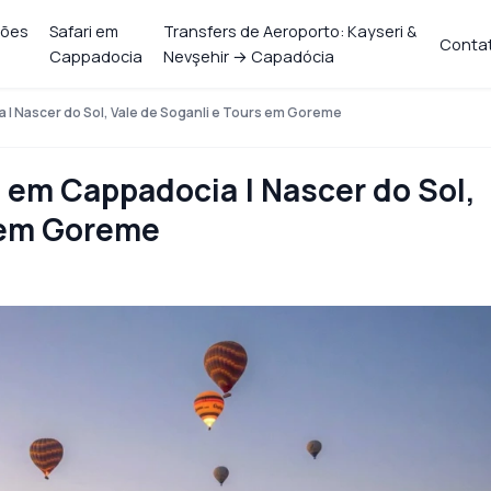
ções
Safari em
Transfers de Aeroporto: Kayseri &
Conta
Cappadocia
Nevşehir → Capadócia
 | Nascer do Sol, Vale de Soganli e Tours em Goreme
e em Cappadocia | Nascer do Sol,
s em Goreme