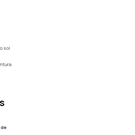
o sol
entura
s
 de