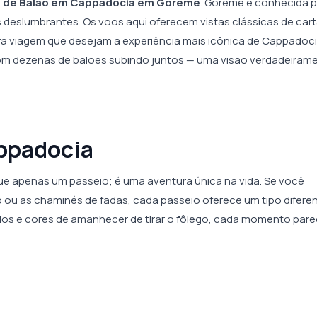
o de Balão em Cappadocia em Goreme
. Goreme é conhecida p
 deslumbrantes. Os voos aqui oferecem vistas clássicas de car
eira viagem que desejam a experiência mais icônica de Cappadoci
m dezenas de balões subindo juntos — uma visão verdadeiram
ppadocia
ue apenas um passeio; é uma aventura única na vida. Se você
o ou as chaminés de fadas, cada passeio oferece um tipo difere
uilos e cores de amanhecer de tirar o fôlego, cada momento par