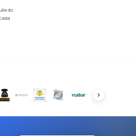
uila do
 cada