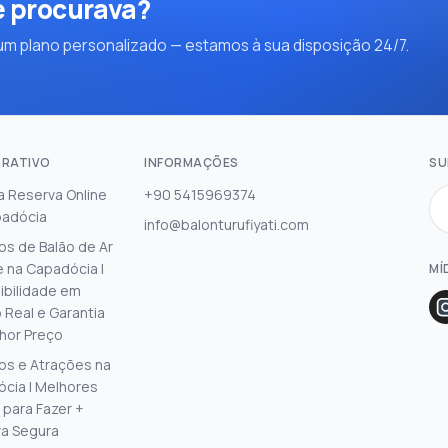
e procurava?
m plano personalizado — estamos à sua disposição 24/7.
RATIVO
INFORMAÇÕES
SU
a Reserva Online
+90 5415969374
padócia
info@balonturufiyati.com
os de Balão de Ar
 na Capadócia |
MÍ
ibilidade em
Real e Garantia
hor Preço
os e Atrações na
cia | Melhores
 para Fazer +
a Segura