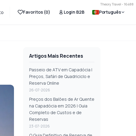
Theory Travel - 16488
Favoritos (
0
)
Login B2B
Português
to
Artigos Mais Recentes
Passeio de ATV em Capadócia |
Preços, Safári de Quadriciclo e
Reserva Online
26-07-2026
Preços dos Balões de Ar Quente
na Capadócia em 2026 | Guia
Completo de Custos e de
Reservas
23-07-2026
O Guia Definitivo de Reserva de