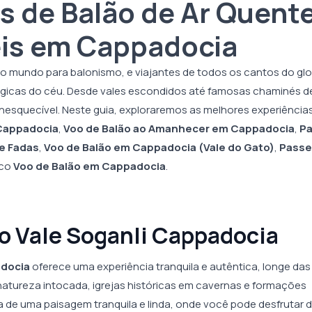
s de Balão de Ar Quent
eis em Cappadocia
o mundo para balonismo, e viajantes de todos os cantos do gl
gicas do céu. Desde vales escondidos até famosas chaminés d
inesquecível. Neste guia, exploraremos as melhores experiências
 Cappadocia
,
Voo de Balão ao Amanhecer em Cappadocia
,
Pa
e Fadas
,
Voo de Balão em Cappadocia (Vale do Gato)
,
Passe
ico
Voo de Balão em Cappadocia
.
 o Vale Soganli Cappadocia
adocia
oferece uma experiência tranquila e autêntica, longe das
 natureza intocada, igrejas históricas em cavernas e formações
 de uma paisagem tranquila e linda, onde você pode desfrutar 