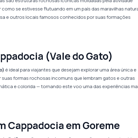
das são estruturas rochosas icônicas moldadas pela atividade
ir como se estivesse flutuando em um país das maravilhas natura
Rosa e outros locais famosos conhecidos por suas formações
appadocia (Vale do Gato)
o)
é ideal para viajantes que desejam explorar uma área única e
r suas formas rochosas incomuns que lembram gatos e outras
amática e colorida — tornando este voo uma das experiências ma
 em Cappadocia em Goreme