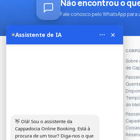
Não encontrou o qu
Fale conosco pelo WhatsApp para u
×
Assistente de IA
✦
CORPO
Sobre 
de Ca
Theory Travel - 16488
Passei
- Address: Yukarı Mah. İnönü Cad
Quente
No:14, Avanos / Nevşehir, Türkiye ......
Dispon
We work with experienced local
Tempo 
operators and licensed balloon
do Mel
companies to ensure safe,
Passei
memorable, and authentic
Capadó
👋 Olá! Sou o assistente da 
Cappadocia experiences.
Coisas
Cappadocia Online Booking. Está à 
Reserv
procura de um tour? Diga-nos o que 