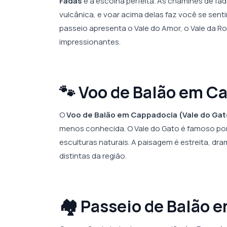
Fadas
é a escolha perfeita. As chaminés de fa
vulcânica, e voar acima delas faz você se sent
passeio apresenta o Vale do Amor, o Vale da 
impressionantes.
🐾 Voo de Balão em C
O
Voo de Balão em Cappadocia (Vale do Gat
menos conhecida. O Vale do Gato é famoso po
esculturas naturais. A paisagem é estreita, dr
distintas da região.
🏘️ Passeio de Balão