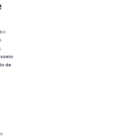
e
obo
e
,
sseio
io de
do