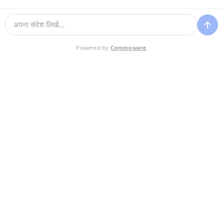
Powered by
Commoware
आप जो खोज रहे थे वह नहीं मिला?
WhatsApp पर हमसे संपर्क करें और अपने लिए खास प्लान पाएँ — हम 24/7 आपके
साथ हैं।
WhatsApp पर संपर्क करें
Theory Travel - 16488