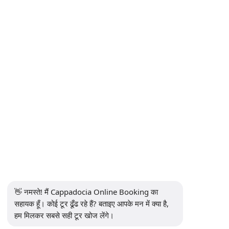
कैप्पाडोकिया हॉट एयर बलून कब उड़ान भरते हैं?
क्या मैं कैप्पादोकिया हॉट एयर बेलून की उड़ानें ऑनलाइन बुक कर सकता
हूँ?
कैपाडोकिया गर्म हवा के गुब्बारे की यात्रा के लिए सबसे अच्छा समय कब
है?
कप्पादोकिया हॉट एयर बॉलून फीस्टिवल 2026 कब है?
हमारे सहयोगियों
👋 नमस्ते! मैं Cappadocia Online Booking का 
सहायक हूँ। कोई टूर ढूँढ रहे हैं? बताइए आपके मन में क्या है, 
हम मिलकर सबसे सही टूर खोज लेंगे।