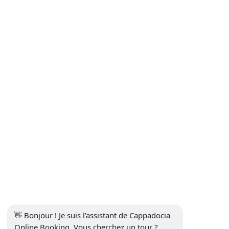
Faire et Réservation Sécurisée
Excursions Safari Inoubliables en Cappadoce | ATV au Coucher
du Soleil, Safari en Jeep & Équitation
Transferts aéroport : Kayseri & Nevşehir → Cappadoce
Communication
INFORMATIONS
+90 5415969374
info@balonturufiyati.com
S'INSCRIRE À LA NEWSLETTER
S'abonner
👋 Bonjour ! Je suis l’assistant de Cappadocia 
RÉSEAUX SOCIAUX
Online Booking. Vous cherchez un tour ? 