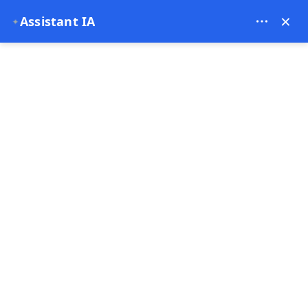
Theory Travel - 16488
×
Assistant IA
✦
0
Page d'accueil
Balade à dos de chameau en Cappadoce
Balade à dos de chameau en
Cappadoce
4.96
(26 commentaires)
Best-seller
Bus & Minibus
2 - 2 Heure