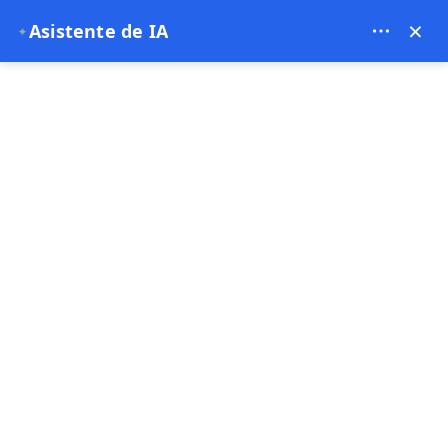
Theory Travel - 16488
×
Asistente de IA
✦
0
página de inicio
Tour clásico en coche de Capadocia
Tour clásico en coche de Capadocia
5.00
(20 Comentarios)
2 - 2 Hora
Mejor vendido