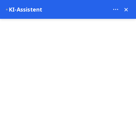
Theory Travel - 16488
×
KI-Assistent
✦
0
Startseite
Kappadokien Pferdereiten
Kappadokien Pferdereiten
4.96
(26 Kommentare)
Kurz vor Ablauf
Bus & Minibus
2 - 2 Stunde