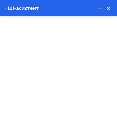
Theory Travel - 16488
×
ШІ-асистент
✦
0
Домашня сторінка
Полет на повітряній кулі в Каппадокії
Полет на повітряній кулі в
Каппадокії
22-06-2026