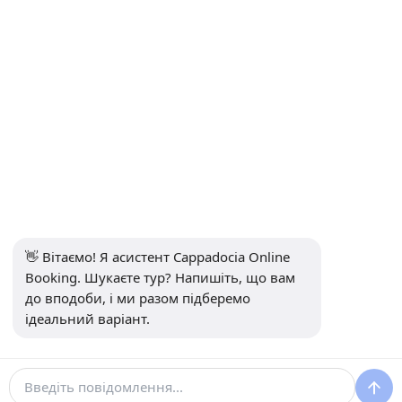
ІНФОРМАЦІЯ
+90 5415969374
info@balonturufiyati.com
ПІДПИСАТИСЯ НА РОЗСИЛКУ
Підпишіться
👋 Вітаємо! Я асистент Cappadocia Online 
СОЦ.МЕДІА
Booking. Шукаєте тур? Напишіть, що вам 
до вподоби, і ми разом підберемо 
ідеальний варіант.