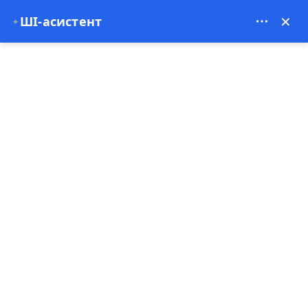
Theory Travel - 16488
×
ШІ-асистент
✦
0
Домашня сторінка
Приватні зелені тури в Каппадокії 2026 | Досвід у долині Іхлара
Приватні зелені тури в
Каппадокії 2026 | Досвід у
долині Іхлара
29-07-2025