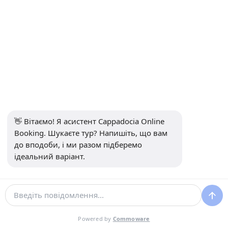
Показати коментарі
Написати відгук
👋 Вітаємо! Я асистент Cappadocia Online 
Booking. Шукаєте тур? Напишіть, що вам 
до вподоби, і ми разом підберемо 
Питання що часто задаються
ідеальний варіант.
Скільки коштує Зелений тур у Каппадокії?
Швидка відповідь:
ціни на Green Tour у Каппадокії у
2026 році зазвичай коливаються від
€50 до €90 з
Powered by
Commoware
особи
, залежно від оператора, включених послуг і