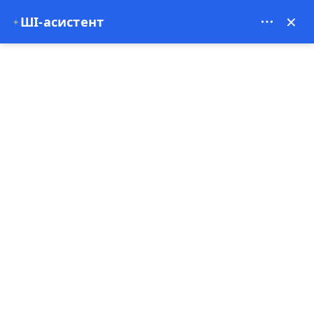
Theory Travel - 16488
×
✦
ШІ-асистент
0
Домашня сторінка
Зелений тур по Каппадокії
Зелений тур по Каппадокії
4.97
(33 Коментарі)
8 - 9 година
Найкращий продавець