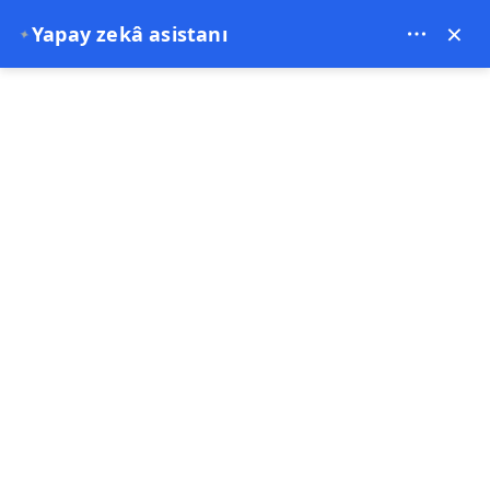
Theory Travel - 16488
×
Yapay zekâ asistanı
✦
0
Anasayfa
Kapadokya Turları ve Fiyatları 2026 | En İyi Kapadokya Deneyimleri,
Günlük Turlar ve Macera Aktiviteleri İçin En Kapsamlı Rehber
Kapadokya Turları ve Fiyatları
2026 | En İyi Kapadokya
Deneyimleri, Günlük Turlar ve
Macera Aktiviteleri İçin En
Kapsamlı Rehber
26-06-2026