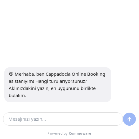
Kapadokya Jeep Safari Neler Dahil & Neler Dahil Değil
Dahil:
• 4x4 arazi aracı
• Profesyonel şoför/rehber
• Otelden alma
👋 Merhaba, ben Cappadocia Online Booking 
• Tur sonunda alkolsüz şampanya kutlaması
asistanıyım! Hangi turu arıyorsunuz? 
Aklınızdakini yazın, en uygununu birlikte 
bulalım.
Dahil Değil:
• Mola alanlarında içecekler veya atıştırmalıklar
• Kişisel sigorta
Powered by
Commoware