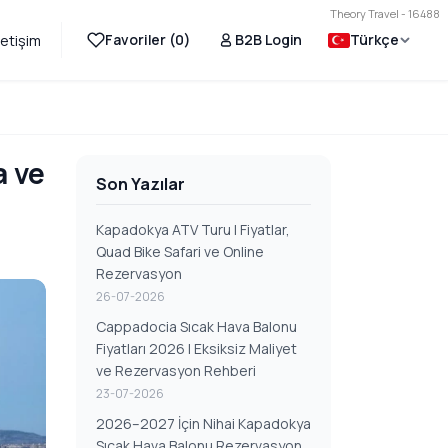
Theory Travel - 16488
Favoriler (
0
)
B2B Login
Türkçe
letişim
a ve
Son Yazılar
Kapadokya ATV Turu | Fiyatlar,
Quad Bike Safari ve Online
Rezervasyon
26-07-2026
Cappadocia Sıcak Hava Balonu
Fiyatları 2026 | Eksiksiz Maliyet
ve Rezervasyon Rehberi
23-07-2026
2026–2027 İçin Nihai Kapadokya
Sıcak Hava Balonu Rezervasyon