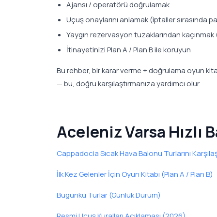
Ajansı / operatörü doğrulamak
Uçuş onaylarını anlamak (iptaller sırasında 
Yaygın rezervasyon tuzaklarından kaçınmak (aş
İtinayetinizi Plan A / Plan B ile koruyun
Bu rehber, bir karar verme + doğrulama oyun kita
— bu, doğru karşılaştırmanıza yardımcı olur.
Aceleniz Varsa Hızlı B
Cappadocia Sıcak Hava Balonu Turlarını Karşılaş
İlk Kez Gelenler İçin Oyun Kitabı (Plan A / Plan B)
Bugünkü Turlar (Günlük Durum)
Resmi Uçuş Kuralları Açıklaması (2026)