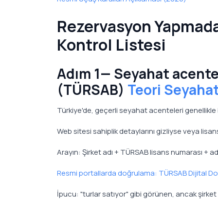
Rezervasyon Yapmada
Kontrol Listesi
Adım 1— Seyahat acentes
(TÜRSAB)
Teori Seyaha
Türkiye'de, geçerli seyahat acenteleri genellikle b
Web sitesi sahiplik detaylarını gizliyse veya lisans
Arayın: Şirket adı + TÜRSAB lisans numarası + adres
Resmi portallarda doğrulama: TÜRSAB Dijital D
İpucu: "turlar satıyor" gibi görünen, ancak şirke