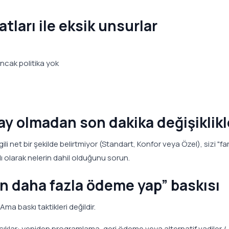
atları ile eksik unsurlar
ancak politika yok
nay olmadan son dakika değişiklikl
li net bir şekilde belirtmiyor (Standart, Konfor veya Özel), sizi "fark
lı olarak nelerin dahil olduğunu sorun.
ün daha fazla ödeme yap” baskısı
 Ama baskı taktikleri değildir.
 açıklar: yeniden programlama, geri ödeme veya alternatif vadiler /