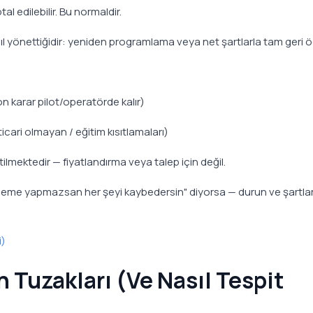
l edilebilir. Bu normaldir.
ıl yönettiğidir: yeniden programlama veya net şartlarla tam geri
on karar pilot/operatörde kalır)
e ticari olmayan / eğitim kısıtlamaları)
ilmektedir — fiyatlandırma veya talep için değil.
 ödeme yapmazsan her şeyi kaybedersin" diyorsa — durun ve şartlar
i)
 Tuzakları (Ve Nasıl Tespit