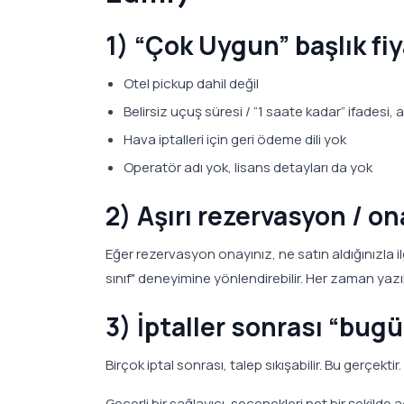
1) “Çok Uygun” başlık fiy
Otel pickup dahil değil
Belirsiz uçuş süresi / “1 saate kadar” ifadesi, 
Hava iptalleri için geri ödeme dili yok
Operatör adı yok, lisans detayları da yok
2) Aşırı rezervasyon / o
Eğer rezervasyon onayınız, ne satın aldığınızla ilgi
sınıf" deneyimine yönlendirebilir. Her zaman yazı
3) İptaller sonrası “bug
Birçok iptal sonrası, talep sıkışabilir. Bu gerçektir.
Geçerli bir sağlayıcı, seçenekleri net bir şekilde