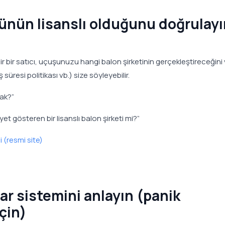
ünün lisanslı olduğunu doğrulayı
ilir bir satıcı, uçuşunuzu hangi balon şirketinin gerçekleştireceğini
süresi politikası vb.) size söyleyebilir.
ak?”
yet gösteren bir lisanslı balon şirketi mi?”
i (resmi site)
ar sistemini anlayın (panik
çin)