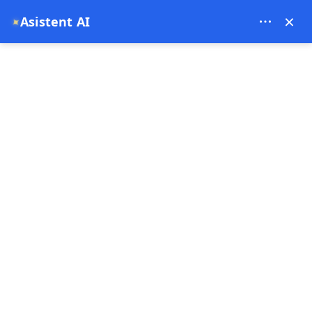
Theory Travel - 16488
×
Asistent AI
✦
0
pagina principala
Aventura la apus cu ATV-ul în Cappadocia: Plimbare de 2 ore cu
preluare de la hotel
Aventura la apus cu ATV-ul în
Cappadocia: Plimbare de 2 ore
cu preluare de la hotel
04-05-2026