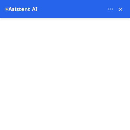
Theory Travel - 16488
×
Asistent AI
✦
0
pagina principala
🌍 Descoperă istoria și inima Cappadociei – Rezervă cele mai bune
tururi online
🌍 Descoperă istoria și inima
Cappadociei – Rezervă cele
mai bune tururi online
10-07-2025