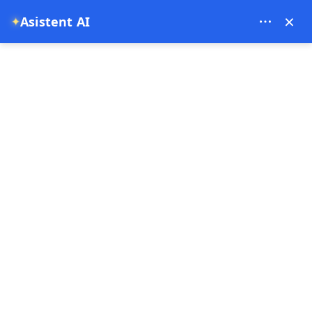
Theory Travel - 16488
×
✦
Asistent AI
0
pagina principala
Tur cu Twizy în Cappadocia
Tur cu Twizy în Cappadocia
2 oră
Oferta speciala