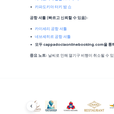
카파도키아 터키 밤 쇼
공항 셔틀 (빠르고 신뢰할 수 있음):
카이세리 공항 셔틀
네브셰히르 공항 셔틀
모두
cappadociaonlinebooking.com
을 통
중요 노트:
날씨로 인해 열기구 비행이 취소될 수 있