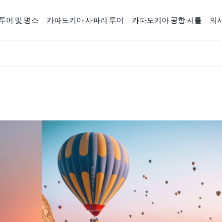
투어 및 명소
카파도키아 사파리 투어
카파도키아 공항 셔틀
의