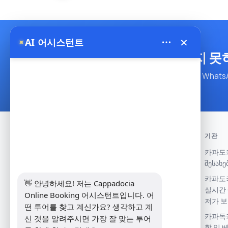
×
✦
AI 어시스턴트
원하시는 것을 찾지 못
맞춤 여행 플랜이 필요하시면 Whats
기관
카파도
შესახე
Theory Travel - 16488
카파도키
👋 안녕하세요! 저는 Cappadocia 
- Address: Yukarı Mah. İnönü Cad
실시간 
Online Booking 어시스턴트입니다. 어
No:14, Avanos / Nevşehir, Türkiye ......
저가 
We work with experienced local
떤 투어를 찾고 계신가요? 생각하고 계
카파독키
operators and licensed balloon
신 것을 알려주시면 가장 잘 맞는 투어
할 일 