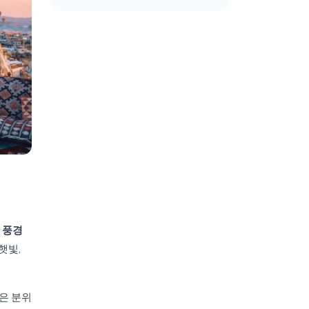
 풍경
햇빛,
은 분위