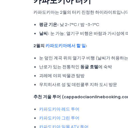
카파도키아 터키
카파도키아는 2월의 터키 진정한 하이라이트입니다.
평균 기온:
낮 2–7°C / 밤 −3–1°C
날씨:
눈 가능; 열기구 비행은 바람과 가시성에 
2월의
카파도키아에서 할 일
:
눈 덮인 계곡 위의 열기구 비행 (날씨가 허용하는
난로가 있는 전통적인
동굴 호텔
에 숙박
괴레메 야외 박물관 탐방
우치히사르 성 및 데린쿨루 지하 도시 방문
추천 겨울 투어 (cappadociaonlinebooking.
카파도키아 레드 투어
카파도키아 그린 투어
카파도키아 일몰 ATV 투어