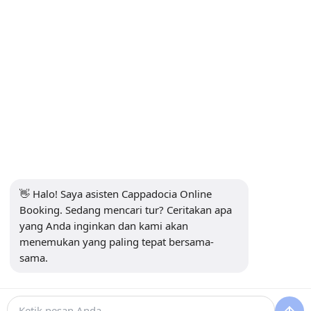
Kontak
INFORMASI
+90 5415969374
info@balonturufiyati.com
BERLANGGANAN NEWSLETTER
Langganan
👋 Halo! Saya asisten Cappadocia Online 
Booking. Sedang mencari tur? Ceritakan apa 
MEDIA SOSIAL
yang Anda inginkan dan kami akan 
menemukan yang paling tepat bersama-
sama.