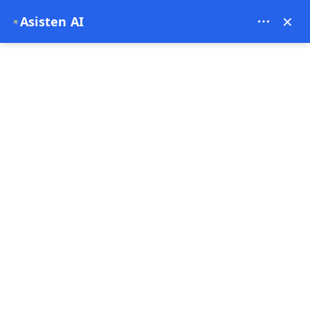
Theory Travel - 16488
×
Asisten AI
✦
0
Halaman Utama
Penerbangan Balon Kenyamanan Cappadocia
Penerbangan Balon Kenyamanan
Cappadocia
4.93
(15 Komentar)
1 - 1 Jam
Penjualan terbaik