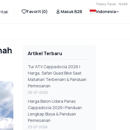
Theory Travel - 16488
Favorit (
0
)
Masuk B2B
Indonesia
ntak
nah
Artikel Terbaru
Tur ATV Cappadocia 2026 |
Harga, Safari Quad Bike Saat
Matahari Terbenam & Panduan
Pemesanan
26-07-2026
Harga Balon Udara Panas
Cappadocia 2026 | Panduan
Lengkap Biaya & Panduan
Pemesanan
23-07-2026