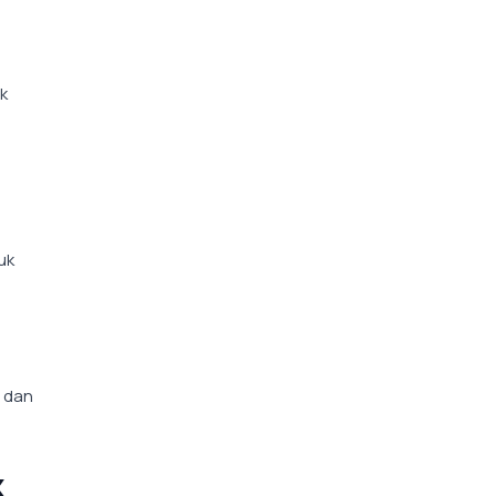
k
uk
 dan
k