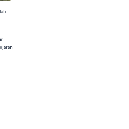
lah
ur
ejarah