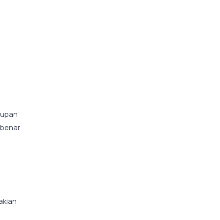
dupan
-benar
akian