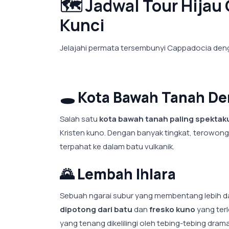
🗺️ Jadwal Tour Hija
Kunci
Jelajahi permata tersembunyi Cappadocia denga
🕳️
Kota Bawah Tanah De
Salah satu
kota bawah tanah paling spektakul
Kristen kuno. Dengan banyak tingkat, terowonga
terpahat ke dalam batu vulkanik.
🌄
Lembah Ihlara
Sebuah ngarai subur yang membentang lebih da
dipotong dari batu
dan
fresko kuno
yang ter
yang tenang dikelilingi oleh tebing-tebing drama