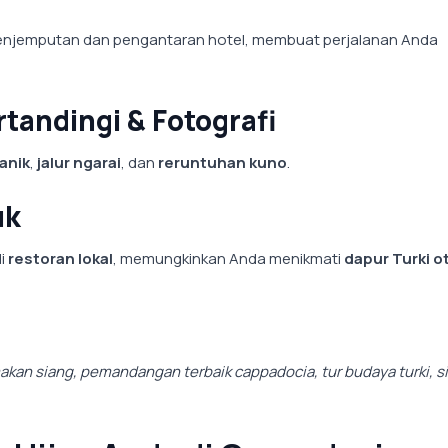
njemputan dan pengantaran hotel, membuat perjalanan Anda
andingi & Fotografi
anik
,
jalur ngarai
, dan
reruntuhan kuno
.
uk
di
restoran lokal
, memungkinkan Anda menikmati
dapur Turki o
kan siang, pemandangan terbaik cappadocia, tur budaya turki, s