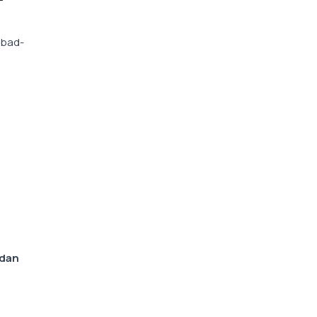
n
abad-
 dan