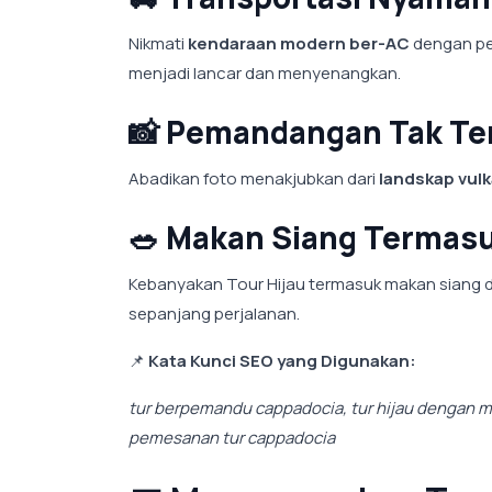
Nikmati
kendaraan modern ber-AC
dengan pe
menjadi lancar dan menyenangkan.
📸
Pemandangan Tak Tert
Abadikan foto menakjubkan dari
landskap vulk
🥗
Makan Siang Termas
Kebanyakan Tour Hijau termasuk makan siang 
sepanjang perjalanan.
📌
Kata Kunci SEO yang Digunakan:
tur berpemandu cappadocia, tur hijau dengan ma
pemesanan tur cappadocia