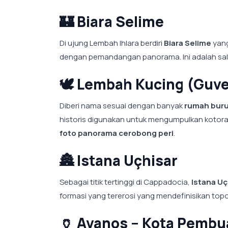
🏰
Biara Selime
Di ujung Lembah Ihlara berdiri
Biara Selime
yang
dengan pemandangan panorama. Ini adalah salah 
🕊️
Lembah Kucing (Guver
Diberi nama sesuai dengan banyak
rumah buru
historis digunakan untuk mengumpulkan kotoran
foto panorama cerobong peri
.
🏯
Istana Uçhisar
Sebagai titik tertinggi di Cappadocia,
Istana Uç
formasi yang tererosi yang mendefinisikan topog
🏺
Avanos – Kota Pembua