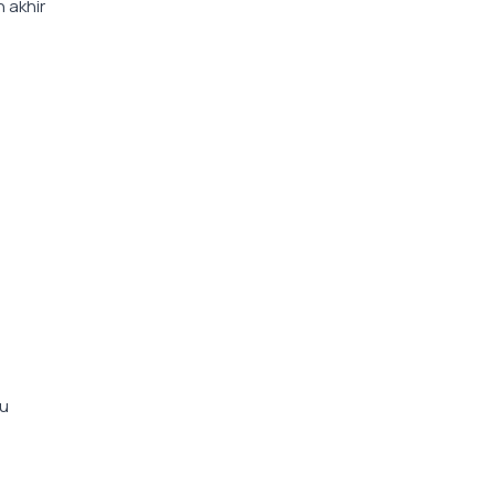
 akhir
au