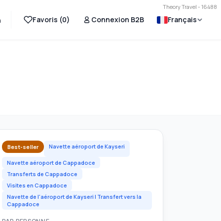
Theory Travel - 16488
Favoris (
0
)
Connexion B2B
Français
n
Navette aéroport de Kayseri
Best-seller
Navette aéroport de Cappadoce
Transferts de Cappadoce
Visites en Cappadoce
Navette de l'aéroport de Kayseri | Transfert vers la
Cappadoce