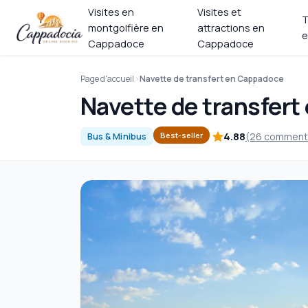
Visites en
Visites et
T
montgolfière en
attractions en
e
Cappadoce
Cappadoce
Page d'accueil
Navette de transfert en Cappadoce
Navette de transfer
4.88
(26 comment
Best-seller
Bus & Minibus