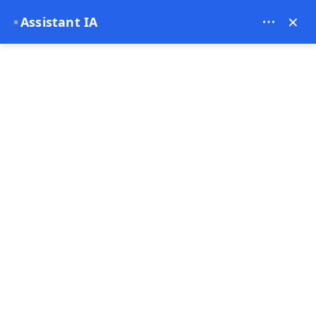
Theory Travel - 16488
×
Assistant IA
✦
0
Page d'accueil
Forfait Montgolfière Cappadoce + Visite Rouge (1 Jour)
Forfait Montgolfière Cappadoce +
Visite Rouge (1 Jour)
5.00
(14 commentaires)
10 - 10 Heure