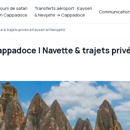
ours de safari
Transferts aéroport : Kayseri
Communicatio
n Cappadoce
& Nevşehir → Cappadoce
 & trajets privés à Kayseri et Nevşehir
ppadoce | Navette & trajets priv