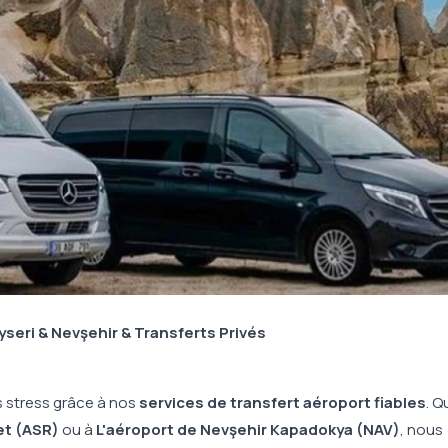
seri & Nevşehir & Transferts Privés
stress grâce à nos
services de transfert aéroport fiables
. Q
let (ASR)
ou à
L'aéroport de Nevşehir Kapadokya (NAV)
, nous