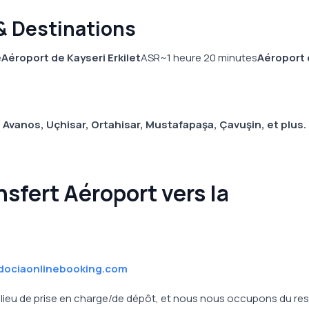
& Destinations
e
Aéroport de Kayseri Erkilet
ASR~1 heure 20 minutes
Aéroport
 Avanos, Uçhisar, Ortahisar, Mustafapaşa, Çavuşin, et plus.
nsfert Aéroport vers la
dociaonlinebooking.com
re lieu de prise en charge/de dépôt, et nous nous occupons du res