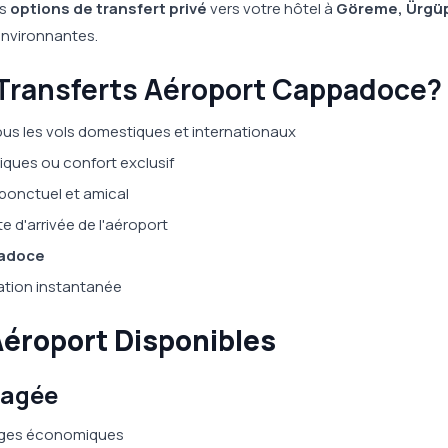
es
options de transfert privé
vers votre hôtel à
Göreme, Ürgü
 environnantes.
 Transferts Aéroport Cappadoce?
us les vols domestiques et internationaux
ques ou confort exclusif
 ponctuel et amical
te d'arrivée de l'aéroport
padoce
tion instantanée
Aéroport Disponibles
tagée
yages économiques