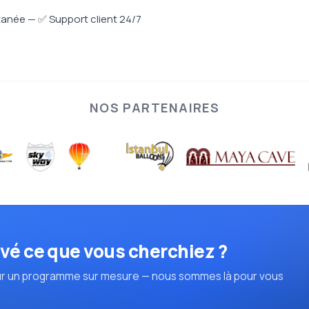
tanée — ✅ Support client 24/7
NOS PARTENAIRES
vé ce que vous cherchiez ?
r un programme sur mesure — nous sommes là pour vous