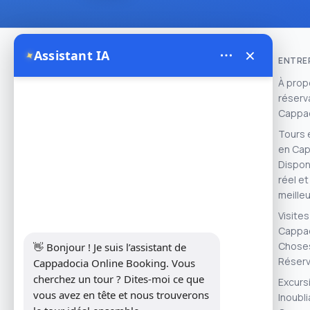
×
Assistant IA
✦
ENTRE
À prop
réserva
Theory Travel - 16488
Cappa
- Address: Yukarı Mah. İnönü Cad
Tours 
No:14, Avanos / Nevşehir, Türkiye ......
en Cap
We work with experienced local
Dispon
operators and licensed balloon
réel et
companies to ensure safe,
meilleu
memorable, and authentic
Visites
Cappadocia experiences.
Cappad
Choses
👋 Bonjour ! Je suis l’assistant de 
Réserv
Cappadocia Online Booking. Vous 
cherchez un tour ? Dites-moi ce que 
Excurs
vous avez en tête et nous trouverons 
Inoubl