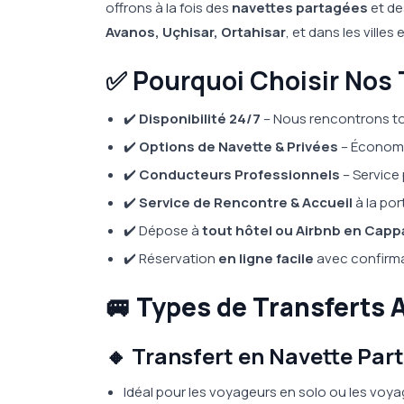
offrons à la fois des
navettes partagées
et d
Avanos, Uçhisar, Ortahisar
, et dans les villes
✅ Pourquoi Choisir Nos
✔️
Disponibilité 24/7
– Nous rencontrons to
✔️
Options de Navette & Privées
– Économi
✔️
Conducteurs Professionnels
– Service
✔️
Service de Rencontre & Accueil
à la por
✔️ Dépose à
tout hôtel ou Airbnb en Cap
✔️ Réservation
en ligne facile
avec confirma
🚐
Types de Transferts 
🔸 Transfert en Navette Par
Idéal pour les voyageurs en solo ou les vo