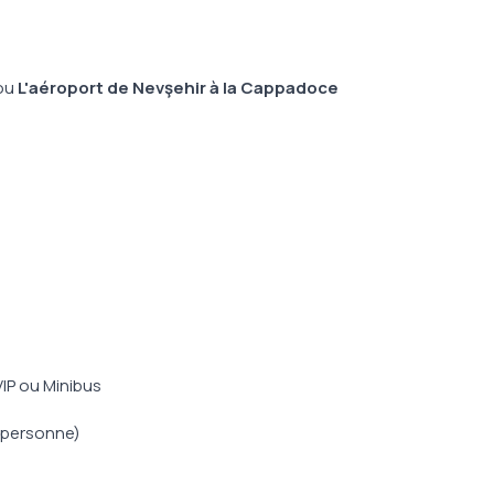
ou
L'aéroport de Nevşehir à la Cappadoce
VIP ou Minibus
r personne)