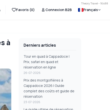
Theory Travel - 16488
Favoris (
0
)
Connexion B2B
Français
n
és à
Derniers articles
Tour en quad à Cappadoce |
Prix, safari en quad et
réservation en ligne
26-07-2026
Prix des montgolfières à
Cappadoce 2026 | Guide
complet des coûts et guide de
réservation
23-07-2026
Le guide ultime de réservation