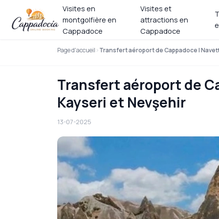
Visites en
Visites et
T
montgolfière en
attractions en
e
Cappadoce
Cappadoce
Page d'accueil
Transfert aéroport de Cappadoce | Navette
Transfert aéroport de Ca
Kayseri et Nevşehir
13-07-2025