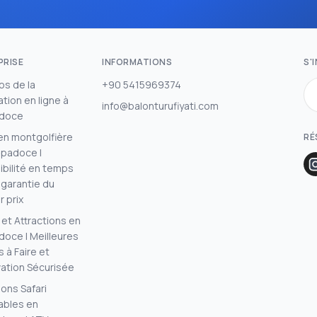
PRISE
INFORMATIONS
S'
os de la
+90 5415969374
tion en ligne à
info@balonturufiyati.com
doce
en montgolfière
RÉ
padoce |
ibilité en temps
 garantie du
r prix
 et Attractions en
oce | Meilleures
 à Faire et
ation Sécurisée
ions Safari
iables en