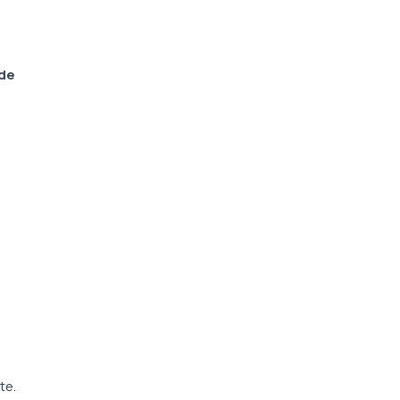
 de
te.