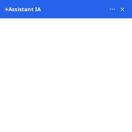
Theory Travel - 16488
×
Assistant IA
✦
0
Page d'accueil
Safari en Jeep à Cappadoce et prix
Safari en Jeep à Cappadoce et
prix
21-07-2025